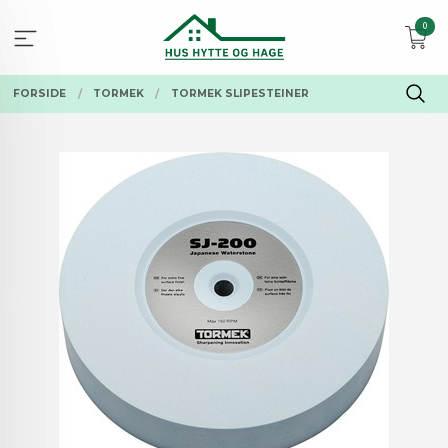
Gå
0
til
innholdet
FORSIDE
TORMEK
TORMEK SLIPESTEINER