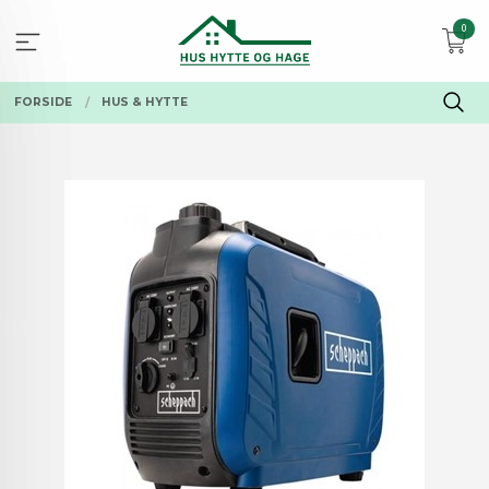
Gå
0
til
innholdet
FORSIDE
HUS & HYTTE