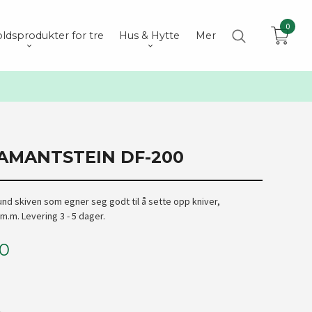
0
ldsprodukter for tre
Hus & Hytte
Mer
AMANTSTEIN DF-200
ound skiven som egner seg godt til å sette opp kniver,
m.m. Levering 3 - 5 dager.
00