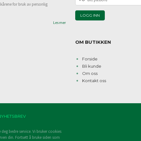
PASSORD
lkårene for bruk av personlig
Les mer
OM BUTIKKEN
Forside
Bli kunde
Om oss
Kontakt oss
NYHETSBREV
e deg bedre service. Vi bruker cookies
rven din. Fortsett å bruke siden som