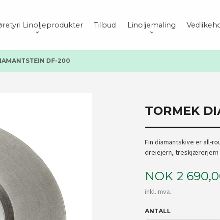
retyri Linoljeprodukter
Tilbud
Linoljemaling
Vedlikeho
IAMANTSTEIN DF-200
TORMEK DI
Fin diamantskive er all-r
dreiejern, treskjærerjern 
Pris
NOK
2 690,
inkl. mva.
ANTALL