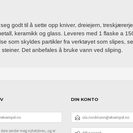
eg godt til å sette opp kniver, dreiejern, treskjærerj
dmetall, keramikk og glass. Leveres med 1 flaske a 150
else som skyldes partikler fra verktøyet som slipes, 
steiner. Det anbefales å bruke vann ved sliping.
EV
DIN KONTO
E-
POSTADRESSE
DITT
 dere sender meg nyhetsbrev, og er