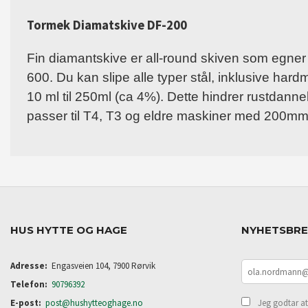
Tormek Diamatskive DF-200
Fin diamantskive er all-round skiven som egner s
600. Du kan slipe alle typer stål, inklusive har
10 ml til 250ml (ca 4%). Dette hindrer rustdann
passer til T4, T3 og eldre maskiner med 200mm 
HUS HYTTE OG HAGE
NYHETSBR
Adresse:
Engasveien 104, 7900 Rørvik
Telefon:
90796392
E-post:
post@hushytteoghage.no
Jeg godtar at