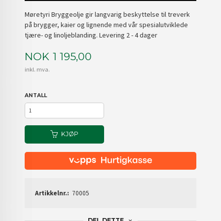
Møretyri Bryggeolje gir langvarig beskyttelse til treverk
på brygger, kaier og lignende med vår spesialutviklede
tjære- og linoljeblanding. Levering 2 - 4 dager
Pris
NOK
1 195,00
inkl. mva.
ANTALL
KJØP
Artikkelnr.:
70005
DEL DETTE