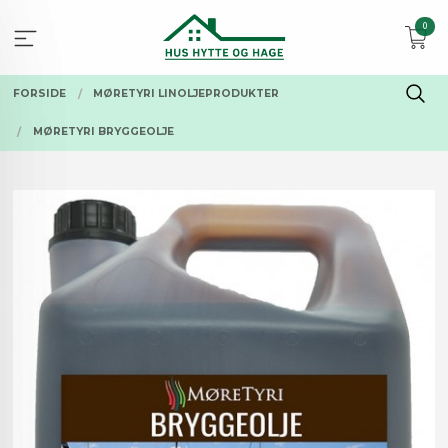
Gå
0
til
innholdet
FORSIDE
MØRETYRI LINOLJEPRODUKTER
MØRETYRI BRYGGEOLJE