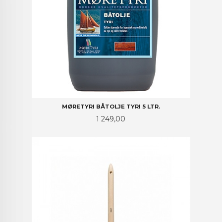
MØRETYRI BÅTOLJE TYRI 5 LTR.
Pris
1 249,00