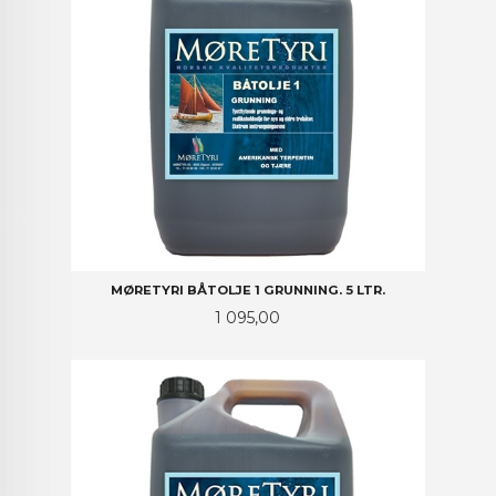
MØRETYRI BÅTOLJE 1 GRUNNING. 5 LTR.
Pris
1 095,00