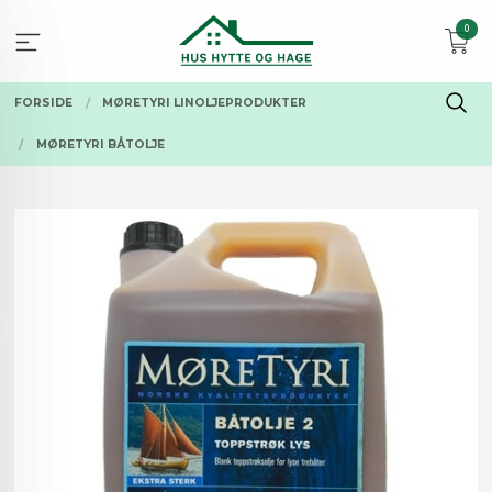
Gå
0
til
innholdet
FORSIDE
MØRETYRI LINOLJEPRODUKTER
MØRETYRI BÅTOLJE