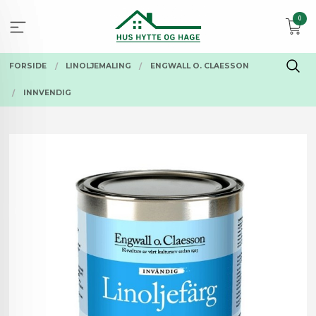
Gå
0
til
innholdet
FORSIDE
LINOLJEMALING
ENGWALL O. CLAESSON
INNVENDIG