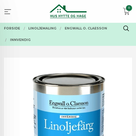
Gå
0
til
innholdet
FORSIDE
LINOLJEMALING
ENGWALL O. CLAESSON
INNVENDIG