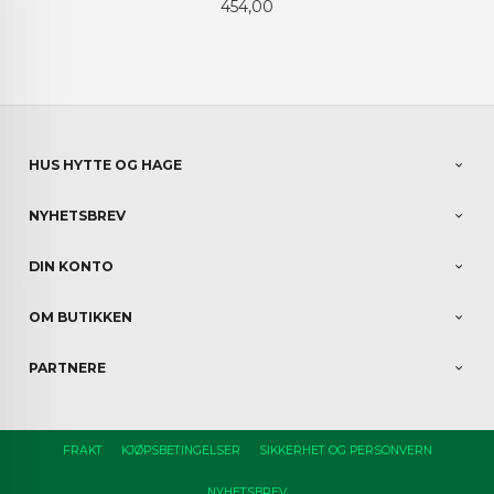
Pris
454,00
HUS HYTTE OG HAGE
NYHETSBREV
DIN KONTO
OM BUTIKKEN
PARTNERE
FRAKT
KJØPSBETINGELSER
SIKKERHET OG PERSONVERN
NYHETSBREV