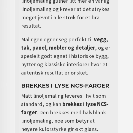
linoljemaling gulner litt mer en vanlig
linoljemaling
og krever at det strykes
meget jevnt i alle strøk for et bra
resultat.
Malingen egner seg perfekt til
vegg,
tak, panel, møbler og detaljer
, og er
spesielt godt egnet i historiske bygg,
hytter og klassiske interiører hvor et
autentisk resultat er ønsket.
BREKKES I LYSE NCS-FARGER
Matt linoljemaling leveres i hvit som
standard, og kan
brekkes i lyse NCS-
farger
. Den brekkes med halvblank
linoljemaling, noe som betyr at
høyere kulørstyrke gir økt glans.