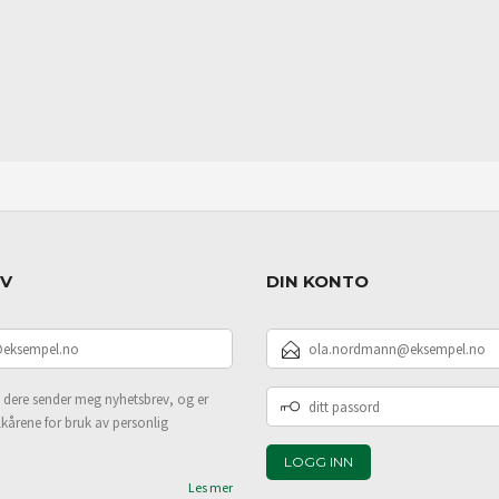
EV
DIN KONTO
E-
POSTADRESSE
DITT
 dere sender meg nyhetsbrev, og er
PASSORD
lkårene for bruk av personlig
Les mer