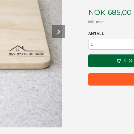
Pris
NOK
685,00
inkl. mva.
Next
ANTALL
KJØ