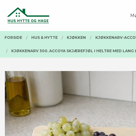
Gå
Lukk
PRODUKTER
til
Mø
innholdet
FORSIDE
HUS & HYTTE
KJØKKEN
KJØKKENARV-ACCO
KJØKKENARV 300. ACCOYA SKJÆREFJØL I HELTRE MED LANG LE