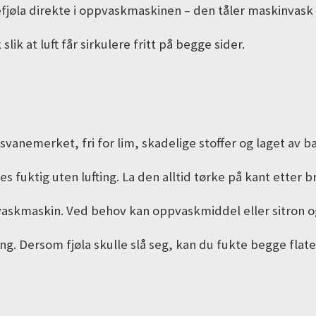
efjøla direkte i oppvaskmaskinen – den tåler maskinvask
lik at luft får sirkulere fritt på begge sider.
 svanemerket, fri for lim, skadelige stoffer og laget av b
 fuktig uten lufting. La den alltid tørke på kant etter b
pvaskmaskin. Ved behov kan oppvaskmiddel eller sitron og
g. Dersom fjøla skulle slå seg, kan du fukte begge flaten