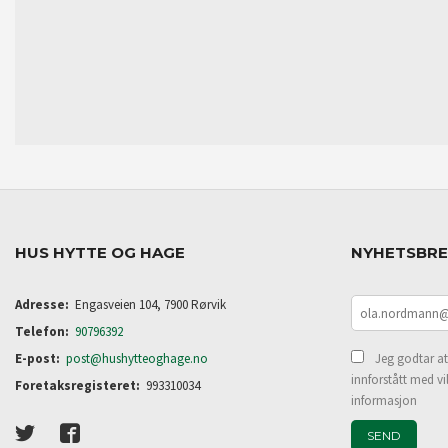
HUS HYTTE OG HAGE
NYHETSBR
Adresse:
Engasveien 104, 7900 Rørvik
Telefon:
90796392
E-post:
post@hushytteoghage.no
Jeg godtar at
innforstått med vi
Foretaksregisteret:
993310034
informasjon