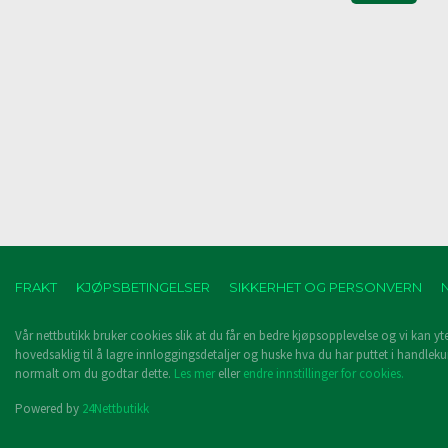
FRAKT
KJØPSBETINGELSER
SIKKERHET OG PERSONVERN
Vår nettbutikk bruker cookies slik at du får en bedre kjøpsopplevelse og vi kan yt
hovedsaklig til å lagre innloggingsdetaljer og huske hva du har puttet i handleku
normalt om du godtar dette.
Les mer
eller
endre innstillinger for cookies.
Powered by
24Nettbutikk