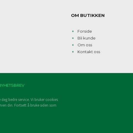
OM BUTIKKEN
Forside
Bli kunde
Om oss
Kontakt oss
NYHETSBREV
e deg bedre service. Vi bruker cookies
rven din. Fortsett å bruke siden som