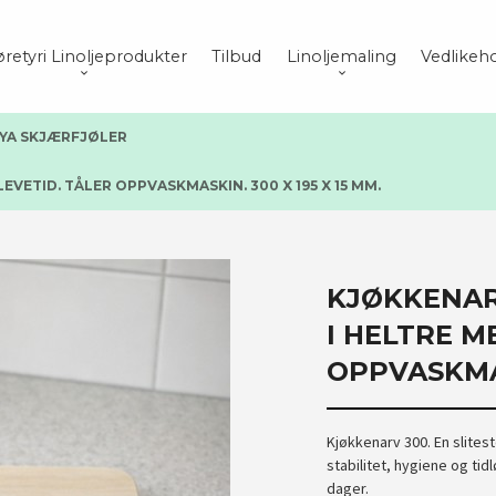
retyri Linoljeprodukter
Tilbud
Linoljemaling
Vedlikeho
YA SKJÆRFJØLER
VETID. TÅLER OPPVASKMASKIN. 300 X 195 X 15 MM.
KJØKKENAR
I HELTRE M
OPPVASKMAS
Kjøkkenarv 300. En slites
stabilitet, hygiene og tid
dager.