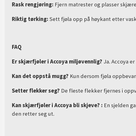
Rask rengjøring:
Fjern matrester og plasser skjær
Riktig tørking:
Sett fjøla opp på høykant etter vask s
FAQ
Er skjærfjøler i Accoya miljøvennlig?
Ja. Accoya er
Kan det oppstå mugg?
Kun dersom fjøla oppbevares
Setter flekker seg?
De fleste flekker fjernes i op
Kan skjærfjøler i Accoya bli skjeve? :
En sjelden gan
den retter seg ut
.