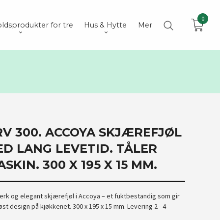
0
ldsprodukter for tre
Hus & Hytte
Mer
V 300. ACCOYA SKJÆREFJØL
ED LANG LEVETID. TÅLER
KIN. 300 X 195 X 15 MM.
terk og elegant skjærefjøl i Accoya – et fuktbestandig som gir
løst design på kjøkkenet. 300 x 195 x 15 mm. Levering 2 - 4