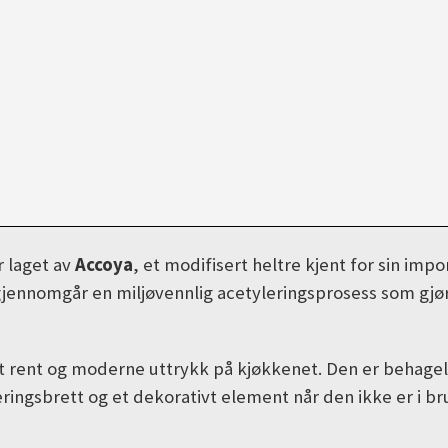
 laget av
Accoya
, et modifisert heltre kjent for sin im
gjennomgår en miljøvennlig acetyleringsprosess som gjør
 et rent og moderne uttrykk på kjøkkenet. Den er behage
ingsbrett og et dekorativt element når den ikke er i br