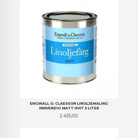
ENGWALL O. CLAESSON LINOLJEMALING
INNVENDIG MATT HVIT 5 LITER
Pris
2 435,00