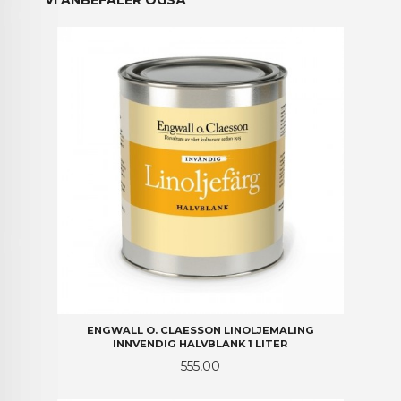
VI ANBEFALER OGSÅ
ENGWALL O. CLAESSON LINOLJEMALING
INNVENDIG HALVBLANK 1 LITER
Pris
555,00