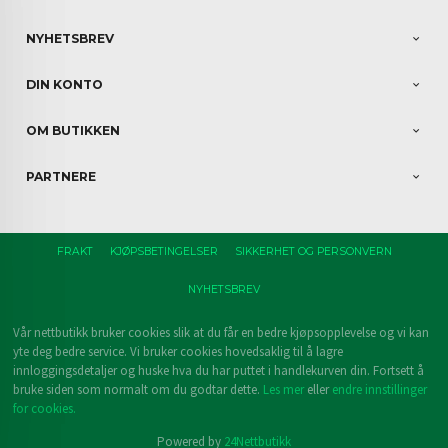
NYHETSBREV
DIN KONTO
OM BUTIKKEN
PARTNERE
FRAKT
KJØPSBETINGELSER
SIKKERHET OG PERSONVERN
NYHETSBREV
Vår nettbutikk bruker cookies slik at du får en bedre kjøpsopplevelse og vi kan
yte deg bedre service. Vi bruker cookies hovedsaklig til å lagre
innloggingsdetaljer og huske hva du har puttet i handlekurven din. Fortsett å
bruke siden som normalt om du godtar dette.
Les mer
eller
endre innstillinger
for cookies.
Powered by
24Nettbutikk