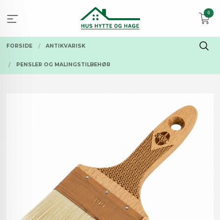
Gå
0
til
innholdet
FORSIDE
ANTIKVARISK
PENSLER OG MALINGSTILBEHØR