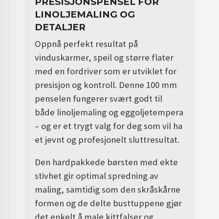
PRESISJONSPENSEL FOR
LINOLJEMALING OG
DETALJER
Oppnå perfekt resultat på
vinduskarmer, speil og større flater
med en fordriver som er utviklet for
presisjon og kontroll. Denne 100 mm
penselen fungerer svært godt til
både linoljemaling og eggoljetempera
– og er et trygt valg for deg som vil ha
et jevnt og profesjonelt sluttresultat.
Den hardpakkede børsten med ekte
stivhet gir optimal spredning av
maling, samtidig som den skråskårne
formen og de delte busttuppene gjør
det enkelt å male kittfalser og