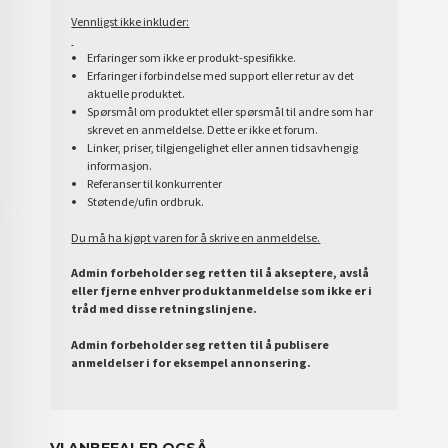
Vennligst ikke inkluder:
Erfaringer som ikke er produkt-spesifikke.
Erfaringer i forbindelse med support eller retur av det
aktuelle produktet.
Spørsmål om produktet eller spørsmål til andre som har
skrevet en anmeldelse. Dette er ikke et forum.
Linker, priser, tilgjengelighet eller annen tidsavhengig
informasjon.
Referanser til konkurrenter
Støtende/ufin ordbruk.
Du må ha kjøpt varen for å skrive en anmeldelse.
Admin forbeholder seg retten til å akseptere, avslå
eller fjerne enhver produktanmeldelse som ikke er i
tråd med disse retningslinjene.
Admin forbeholder seg retten til å publisere
anmeldelser i for eksempel annonsering.