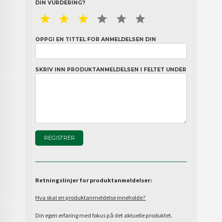
DIN VURDERING?
1 STAR
2 STAR
3 STAR
4 STAR
5 STAR
6 STAR
OPPGI EN TITTEL FOR ANMELDELSEN DIN
SKRIV INN PRODUKTANMELDELSEN I FELTET UNDER
Retningslinjer for produktanmeldelser:
Hva skal en produktanmeldelse inneholde?
Din egen erfaring med fokus på det aktuelle produktet.