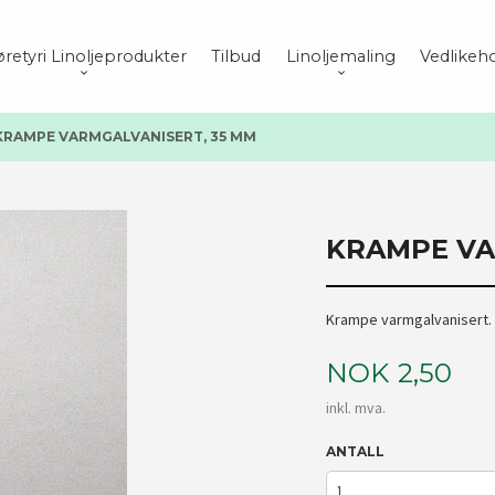
retyri Linoljeprodukter
Tilbud
Linoljemaling
Vedlikeho
KRAMPE VARMGALVANISERT, 35 MM
KRAMPE VA
Krampe varmgalvanisert. L
Pris
NOK
2,50
inkl. mva.
ANTALL