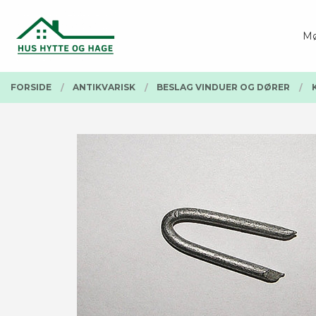
Gå
Lukk
PRODUKTER
til
Mø
innholdet
FORSIDE
ANTIKVARISK
BESLAG VINDUER OG DØRER