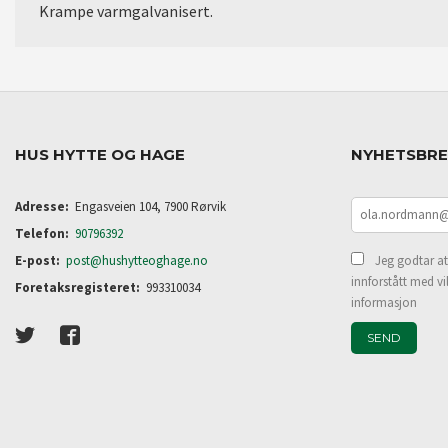
Krampe varmgalvanisert.
HUS HYTTE OG HAGE
NYHETSBR
Adresse:
Engasveien 104, 7900 Rørvik
Telefon:
90796392
E-post:
post@hushytteoghage.no
Jeg godtar at
innforstått med vi
Foretaksregisteret:
993310034
informasjon